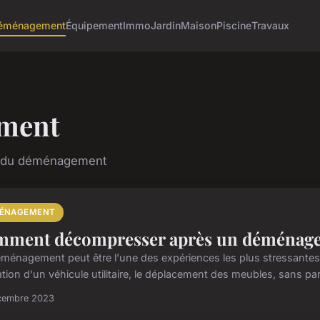
éménagement
Équipement
Immo
Jardin
Maison
Piscine
Travaux
ment
on du déménagement
ÉNAGEMENT
ment décompresser après un déménag
ménagement peut être l'une des expériences les plus stressantes 
ation d'un véhicule utilitaire, le déplacement des meubles, sans par
cembre 2023