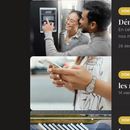
DÉM
Dém
En ce
nos m
28 dé
DÉM
les
14 se
DÉM