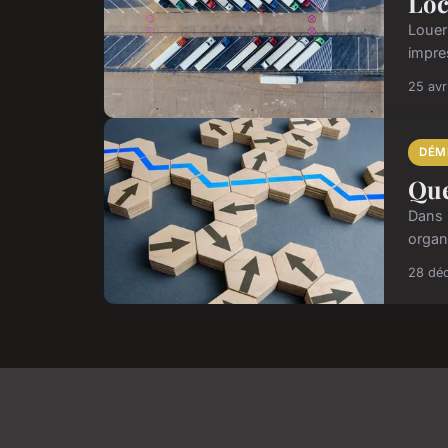
Loc
Louer
impre
25 avr
DÉM
Que
Dans 
organ
28 dé