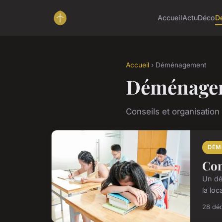
Accueil
Actu
Déco
D
Accueil
› Déménagement
Déménage
Conseils et organisati
DÉM
Com
Un dé
la loc
28 dé